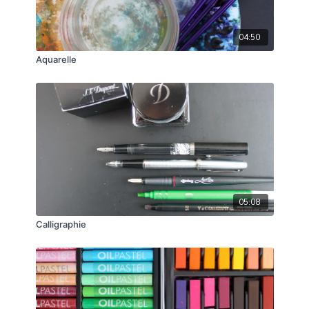
réalise son œuvre à sa façon !
04:50
Aquarelle
05:08
Calligraphie