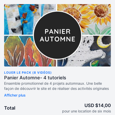
LOUER LE PACK (8 VIDÉOS)
Panier Automne- 4 tutoriels
Ensemble promotionnel de 4 projets automnaux. Une belle
façon de découvrir le site et de réaliser des activités originales
en arts plastiques! Le panier contient les projets suivants:
Bouleaux (Acrylique) Tournesols (Aquarelle ou gouache en
pastilles) Arbres d'automne (Pastel) Fantôme et citrouille
USD $14,00
Total
(Pastel et gouache en pastilles) Bonus: Trucs et
pour une location de six mois
astuces/Gouache et acrylique Trucs et astuces/Aquarelle Trucs