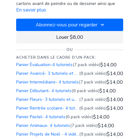
cartons avant de peindre ou de dessiner ainsi que
En savoir plus
quelques manières de mettre en valeur les
réalisations artistiques.
P
lusieurs projets proposés sur le site ont déjà le
cadrage préparé à partir des trucs et astuces de
Abonnez-vous pour regarder
cette vidéo.
L
e matériel et la technique de coupe proposés
Louer $8,00
peuvent être aussi utilisés pour préparer les cartons
pour les projets, de petit ou de grand format.
OU
Propositions d’achats chez Deserres
ACHETER DANS LE CADRE D'UN PACK:
Tapis de coupe Deserres DTC09, 12, 18 ou 24
$14,00
Panier Évaluation-4 tutoriels
(7 pack vidéo)
Règle en acier inoxydable avec liège DRM12, 15, 18
$14,00
Panier Avancé- 3 tutoriels et une proposition de création
(8 pack vidéo)
ou 36
Couteau sécuritaire à lame rétractable OSK-4
$14,00
Panier Intermédiaire- 4 tutoriels
(7 pack vidéo)
Ruban-cache vert à faible adhérence, 1/4 po GS025
$14,00
Panier Débutant- 4 tutoriels
(6 pack vidéo)
Ruban-cache vert à faible adhérence, 1 po GS026
$14,00
Panier Fleurs- 3 tutoriels et une proposition de création
(7 pack vidéo)
$14,00
Panier Rentrée scolaire- 4 tutoriels
(6 pack vidéo)
$14,00
Panier Pastel- 4 tutoriels
(6 pack vidéo)
$14,00
Panier Animaux- 4 tutoriels
(7 pack vidéo)
$14,00
Panier Projets de Noël - 4 vidéos thématiques
(9 pack vidéo)