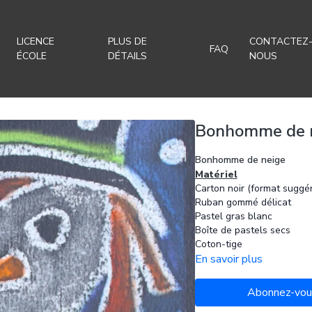
LICENCE
PLUS DE
CONTACTEZ
FAQ
ÉCOLE
DÉTAILS
NOUS
Bonhomme de 
Bonhomme de neige
Matériel
Carton noir (format suggér
Ruban gommé délicat
Pastel gras blanc
Boîte de pastels secs
Coton-tige
Fixatif à pastel
En savoir plus
Description
La vidéo comprend toutes 
Abonnez-vous
1 étape pour dessiner