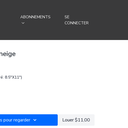
-
ABONNEMENTS
SE
CONNECTER
neige
é: 8.5"X11")
les étapes pour réaliser le bonhomme de neige:
 pour regarder
Louer $11,00