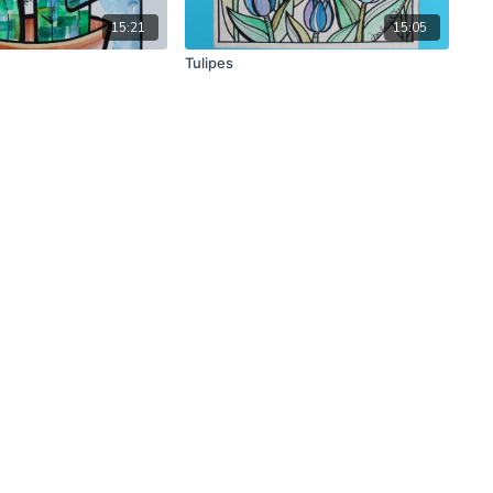
15:21
15:05
Tulipes