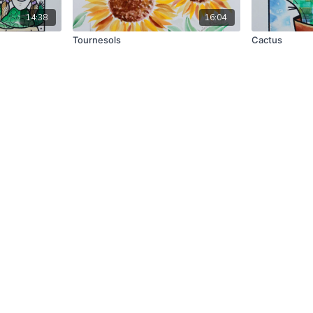
14:38
16:04
Tournesols
Cactus