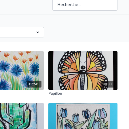
t
07:56
08:33
Papillon